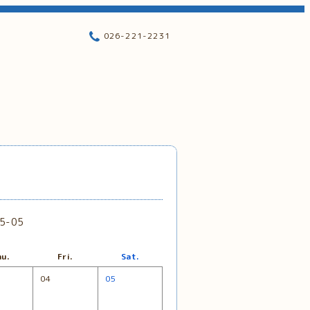
026-221-2231
5-05
u.
Fri.
Sat.
04
05